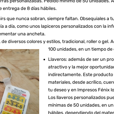
orras personalizadas. Pedido mínimo de 50 unidades. A
 entrega de 8 días hábiles.
irs que nunca sobran, siempre faltan. Obsequiales a 
 día a día, como unos lapiceros personalizados con la 
lementar una ancheta.
e diversos colores y estilos, tradicional, roller o gel
100 unidades, en un tiempo de 
Llaveros: además de ser un pro
atractivo y la mejor oportunid
indirectamente. Este producto 
materiales, desde acrílico, cue
tu deseo y en Impresos Fénix l
Los llaveros personalizados pue
mínimas de 50 unidades, en un 
hábiles, dependiendo del materia