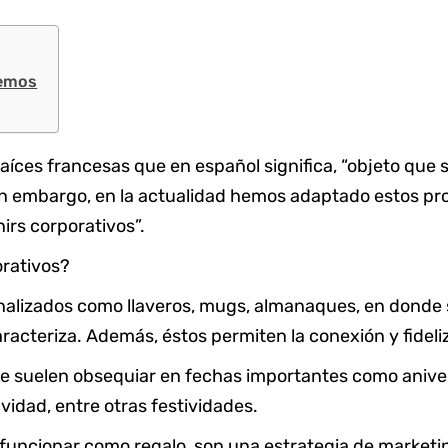
cemos
aíces francesas que en español significa, “objeto que s
in embargo, en la actualidad hemos adaptado estos pro
irs corporativos”.
orativos?
nalizados como llaveros, mugs, almanaques, en donde se
caracteriza. Además, éstos permiten la conexión y fidel
e suelen obsequiar en fechas importantes como anivers
vidad, entre otras festividades.
uncionar como regalo, son una estrategia de marketing