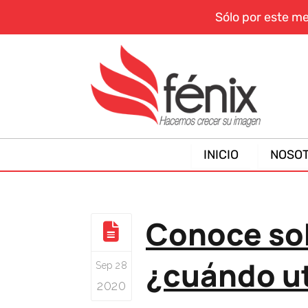
Sólo por este m
INICIO
NOSO
Conoce sob
¿cuándo ut
Sep 28
2020